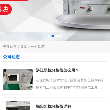
泰克示波器
电池测试仪
数字源表
函数信号发生器
功率计
校准件
校准仪
阻抗分析仪
当前位置：
首页
>
公司动态
音频分析仪
耦合板
公司动态
湛江阻抗分析仪怎么用？
在现代电子技术领域，阻抗分析仪已成为科研
探索与工业质量控制中**的精密测试工具。无
论是评估电子元件性能，还是分析材料特性，
一台精准可靠的阻抗分析仪都能为工作带来极
揭阳阻抗分析仪详解
大便利。今天，我们..