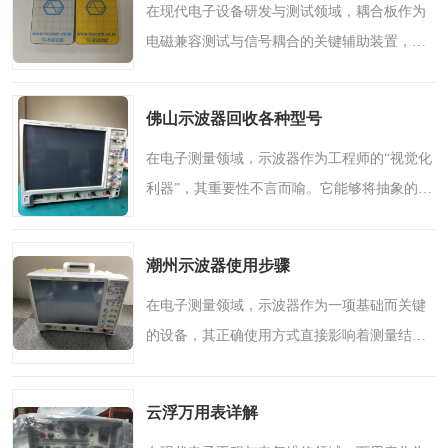
在现代电子设备研发与测试领域，耦合板作为
电磁兼容测试与信号耦合的关键辅助装置，正
发挥着日益重要的作用。本文将围绕耦合板的
基本原理、核心类型及在佛山地区的典型应用
佛山示波器回收各种型号
步骤展开详细说明，..
在电子测量领域，示波器作为工程师的“视觉化
利器”，其重要性不言而喻。它能够将抽象的电
信号转化为直观的波形图像，帮助专业人员洞
察电路细节，精准把握信号特征。随着技术迭
潮州示波器使用步骤
代与设备更新，..
在电子测量领域，示波器作为一项基础而关键
的设备，其正确使用方式直接影响着测量结果
的准确性与工作效率。对于许多从事电子技术
相关工作的人士而言，掌握规范的示波器操作
云浮万用表详解
流程，不仅能提升工..