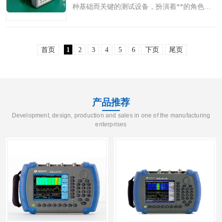
种基础而关键的测试设备，扮演着**的角色。
无论是电子工程研发、通信系统调试，还是科
研实验与教学实践，这一设备都以其稳定可靠
首页
1
2
3
4
5
6
下页
尾页
的信号输出能力，支..
产品推荐
Development, design, production and sales in one of the manufacturing
enterprises