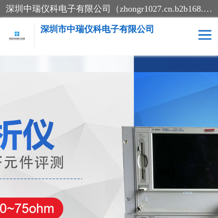
深圳中瑞仪科电子有限公司（zhongr1027.cn.b2b168.com）主要从事回收二手仪器，工厂仪器，回收示波器，KeysightE4980A，FLUKE754，MT8852B，IFR3920，Agilent N4010A，MT8852B等业务，全国统一热线：13570873835。深圳中瑞仪科电子有限公司整批或单出，专业评估高价回收工厂闲置仪器。
深圳市中瑞仪科电子有限公司
示波器
测试仪
其他仪器仪表
信号发生器
电阻-功率计
频谱分析仪
万用表
综合测试仪
蓝牙测试仪
网络分析仪
过程校验仪
电桥测试仪