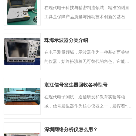
在现代电子科技与精密制造领域，精准的测量
工具是保障产品质量与推动技术创新的基石。
阻抗分析仪作为电子测试仪器中的重要成员，
其性能的优劣直接影响到研发效率与生产质
珠海示波器分类介绍
量。今天，我们将深入..
在电子测量领域，示波器作为一种基础而关键
的仪器，始终扮演着无可替代的角色。它能够
将抽象的电信号转化为直观的波形图像，让工
程师得以“看见”电流与电压的脉动，从而洞察
湛江信号发生器回收各种型号
电路的内在状态。..
在现代电子测试、通信研发和教育实验等领
域，信号发生器作为核心仪器之一，发挥着**
的作用。它能够产生各种波形的高质量信号，
为科研、生产和教学提供稳定可靠的信号源。
深圳网络分析仪怎么用？
随着技术迭代和设备更..