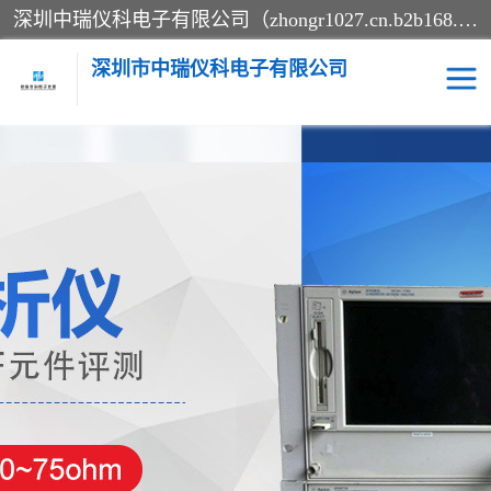
深圳中瑞仪科电子有限公司（zhongr1027.cn.b2b168.com）主要从事回收二手仪器，工厂仪器，回收示波器，KeysightE4980A，FLUKE754，MT8852B，IFR3920，Agilent N4010A，MT8852B等业务，全国统一热线：13570873835。深圳中瑞仪科电子有限公司整批或单出，专业评估高价回收工厂闲置仪器。
深圳市中瑞仪科电子有限公司
示波器
测试仪
其他仪器仪表
信号发生器
电阻-功率计
频谱分析仪
万用表
综合测试仪
蓝牙测试仪
网络分析仪
过程校验仪
电桥测试仪