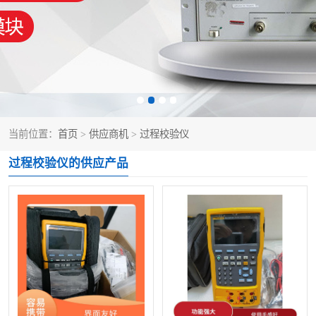
泰克示波器
电池测试仪
数字源表
函数信号发生器
功率计
校准件
校准仪
阻抗分析仪
当前位置：
首页
>
供应商机
>
过程校验仪
音频分析仪
耦合板
过程校验仪的供应产品