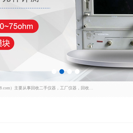
深圳中瑞仪科电子有限公司（zhongr1027.cn.b2b168.com）主要从事回收二手仪器，工厂仪器，回收示波器，KeysightE4980A，FLUKE754，MT8852B，IFR3920，Agilent N4010A，MT8852B等业务，全国统一热线：13570873835。深圳中瑞仪科电子有限公司整批或单出，专业评估高价回收工厂闲置仪器。