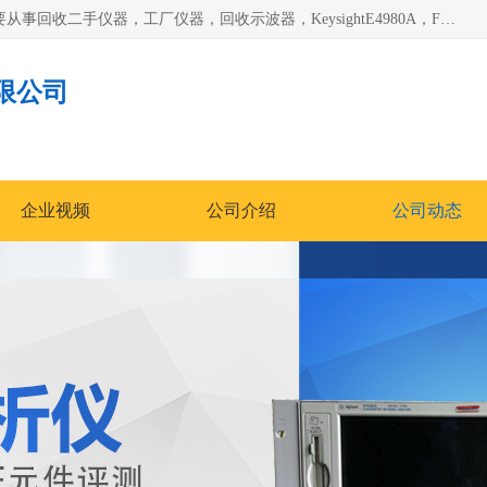
深圳中瑞仪科电子有限公司（zhongr1027.cn.b2b168.com）主要从事回收二手仪器，工厂仪器，回收示波器，KeysightE4980A，FLUKE754，MT8852B，IFR3920，Agilent N4010A，MT8852B等业务，全国统一热线：13570873835。深圳中瑞仪科电子有限公司整批或单出，专业评估高价回收工厂闲置仪器。
限公司
企业视频
公司介绍
公司动态