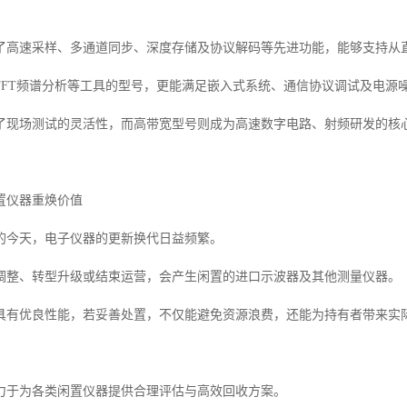
了高速采样、多通道同步、深度存储及协议解码等先进功能，能够支持从直
FFT频谱分析等工具的型号，更能满足嵌入式系统、通信协议调试及电源
了现场测试的灵活性，而高带宽型号则成为高速数字电路、射频研发的核
置仪器重焕价值
的今天，电子仪器的更新换代日益频繁。
调整、转型升级或结束运营，会产生闲置的进口示波器及其他测量仪器。
具有优良性能，若妥善处置，不仅能避免资源浪费，还能为持有者带来实
力于为各类闲置仪器提供合理评估与高效回收方案。