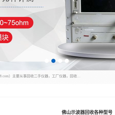
深圳中瑞仪科电子有限公司（zhongr1027.cn.b2b168.com）主要从事回收二手仪器，工厂仪器，回收示波器，KeysightE4980A，FLUKE754，MT8852B，IFR3920，Agilent N4010A，MT8852B等业务，全国统一热线：13570873835。深圳中瑞仪科电子有限公司整批或单出，专业评估高价回收工厂闲置仪器。
佛山示波器回收各种型号