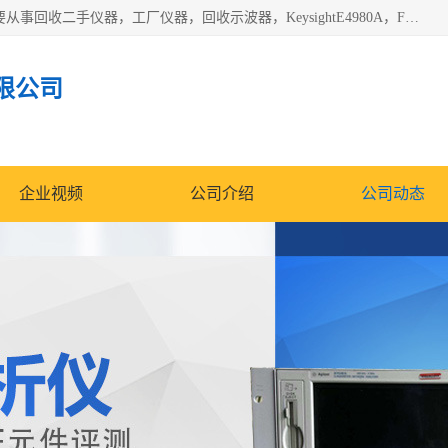
深圳中瑞仪科电子有限公司（zhongr1027.cn.b2b168.com）主要从事回收二手仪器，工厂仪器，回收示波器，KeysightE4980A，FLUKE754，MT8852B，IFR3920，Agilent N4010A，MT8852B等业务，全国统一热线：13570873835。深圳中瑞仪科电子有限公司整批或单出，专业评估高价回收工厂闲置仪器。
限公司
企业视频
公司介绍
公司动态