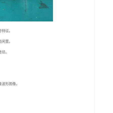
号特征。
而闲置。
途径。
维波形图像。