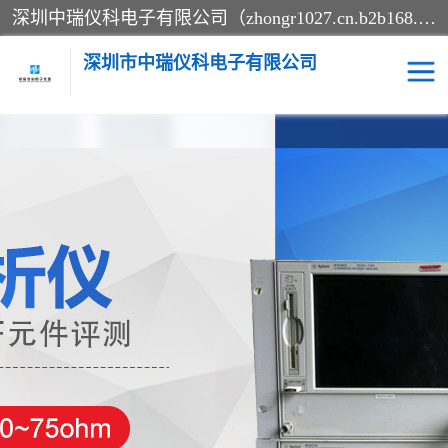
深圳中瑞仪科电子有限公司（zhongr1027.cn.b2b168.com）主要从事回收二手仪器，工厂仪器，回收示波器，KeysightE4980A，FLUKE754，MT8852B，IFR3920，Agilent N4010A，MT8852B等业务，全国统一热线：13570873835。深圳中瑞仪科电子有限公司整批或单出，专业评估高价回收工厂闲置仪器。
深圳市中瑞仪科电子有限公司
示波器
测试仪
其他仪器仪表
信号发生器
电阻-功率计
频谱分析仪
万用表
综合测试仪
蓝牙测试仪
网络分析仪
过程校验仪
电桥测试仪