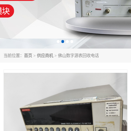
泰克示波器
电池测试仪
数字源表
函数信号发生器
功率计
校准件
校准仪
阻抗分析仪
当前位置：
首页
>
供应商机
> 佛山数字源表回收电话
音频分析仪
耦合板