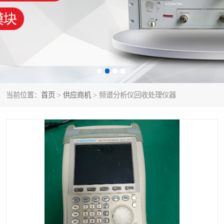
泰克示波器
电池测试仪
数字源表
函数信号发生器
功率计
校准件
校准仪
阻抗分析仪
当前位置：
首页
>
供应商机
> 频谱分析仪回收处理仪器
音频分析仪
耦合板