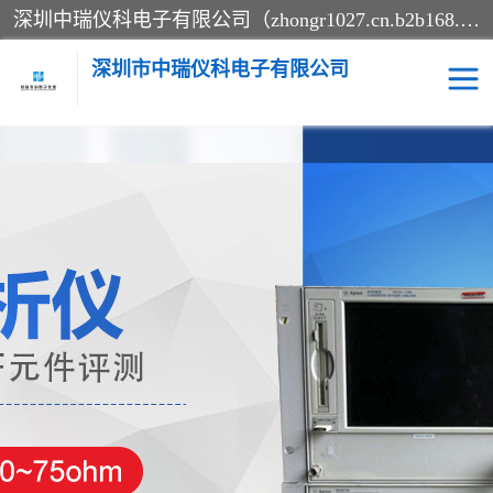
深圳中瑞仪科电子有限公司（zhongr1027.cn.b2b168.com）主要从事回收二手仪器，工厂仪器，回收示波器，KeysightE4980A，FLUKE754，MT8852B，IFR3920，Agilent N4010A，MT8852B等业务，全国统一热线：13570873835。深圳中瑞仪科电子有限公司整批或单出，专业评估高价回收工厂闲置仪器。
深圳市中瑞仪科电子有限公司
示波器
测试仪
其他仪器仪表
信号发生器
电阻-功率计
频谱分析仪
万用表
综合测试仪
蓝牙测试仪
网络分析仪
过程校验仪
电桥测试仪