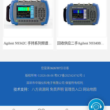
回收供应二手Agilent N9340B手持式系列频谱分析仪
诚信供应二手Agilent N9030A 系列频谱分析仪
您是第
3626787
位访客
版权所有 ©2026-08-06
粤ICP备2025424742号-1
深圳市中瑞仪科电子有限公司
保留所有权利.
技术支持：
八方资源网
免责声明
管理员入口
网站地图
供应二手Agilent N9020A 系列皮肤偏向于
回收供应二手Agilent N9000A PSA系列频谱分析仪