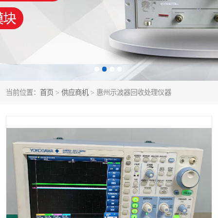
泰克示波器
电池测试仪
数字源表
函数信号发生器
功率计
校准件
校准仪
阻抗分析仪
当前位置：
首页
>
供应商机
> 惠州示波器回收处理仪器
音频分析仪
耦合板