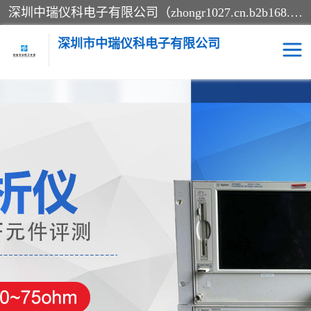
深圳中瑞仪科电子有限公司（zhongr1027.cn.b2b168.com）主要从事回收二手仪器，工厂仪器，回收示波器，KeysightE4980A，FLUKE754，MT8852B，IFR3920，Agilent N4010A，MT8852B等业务，全国统一热线：13570873835。深圳中瑞仪科电子有限公司整批或单出，专业评估高价回收工厂闲置仪器。
深圳市中瑞仪科电子有限公司
示波器
测试仪
其他仪器仪表
信号发生器
电阻-功率计
频谱分析仪
万用表
综合测试仪
蓝牙测试仪
网络分析仪
过程校验仪
电桥测试仪