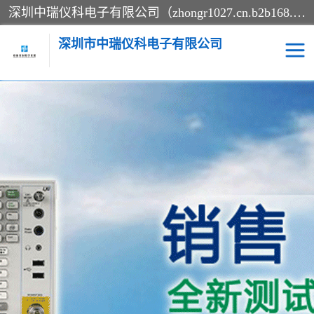
深圳中瑞仪科电子有限公司（zhongr1027.cn.b2b168.com）主要从事回收二手仪器，工厂仪器，回收示波器，KeysightE4980A，FLUKE754，MT8852B，IFR3920，Agilent N4010A，MT8852B等业务，全国统一热线：13570873835。深圳中瑞仪科电子有限公司整批或单出，专业评估高价回收工厂闲置仪器。
深圳市中瑞仪科电子有限公司
示波器
测试仪
其他仪器仪表
信号发生器
电阻-功率计
频谱分析仪
万用表
综合测试仪
蓝牙测试仪
网络分析仪
过程校验仪
电桥测试仪