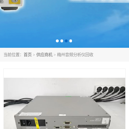
泰克示波器
电池测试仪
数字源表
函数信号发生器
功率计
校准件
校准仪
阻抗分析仪
当前位置：
首页
>
供应商机
> 梅州音频分析仪回收
音频分析仪
耦合板