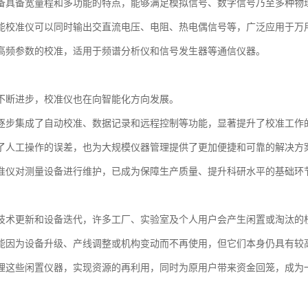
备具备宽量程和多功能的特点，能够满足模拟信号、数字信号乃至多种物
能校准仪可以同时输出交直流电压、电阻、热电偶信号等，广泛应用于万
高频参数的校准，适用于频谱分析仪和信号发生器等通信仪器。
不断进步，校准仪也在向智能化方向发展。
逐步集成了自动校准、数据记录和远程控制等功能，显著提升了校准工作
了人工操作的误差，也为大规模仪器管理提供了更加便捷和可靠的解决方
准仪对测量设备进行维护，已成为保障生产质量、提升科研水平的基础环
技术更新和设备迭代，许多工厂、实验室及个人用户会产生闲置或淘汰的
能因为设备升级、产线调整或机构变动而不再使用，但它们本身仍具有较
理这些闲置仪器，实现资源的再利用，同时为原用户带来资金回笼，成为