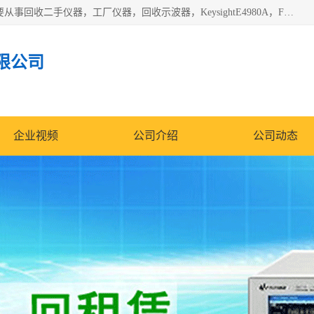
深圳中瑞仪科电子有限公司（zhongr1027.cn.b2b168.com）主要从事回收二手仪器，工厂仪器，回收示波器，KeysightE4980A，FLUKE754，MT8852B，IFR3920，Agilent N4010A，MT8852B等业务，全国统一热线：13570873835。深圳中瑞仪科电子有限公司整批或单出，专业评估高价回收工厂闲置仪器。
限公司
企业视频
公司介绍
公司动态