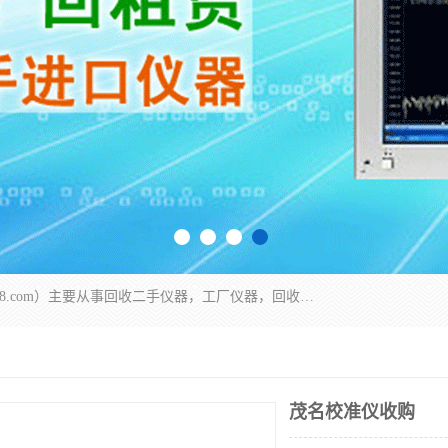
深圳中瑞仪科电子有限公司（zhongr1027.cn.b2b168.com）主要从事回收二手仪器，工厂仪器，回收示波器，KeysightE4980A，FLUKE754，MT8852B，IFR3920，Agilent N4010A，MT8852B等业务，全国统一热线：13570873835。深圳中瑞仪科电子有限公司整批或单出，专业评估高价回收工厂闲置仪器。
茂名校准仪收购