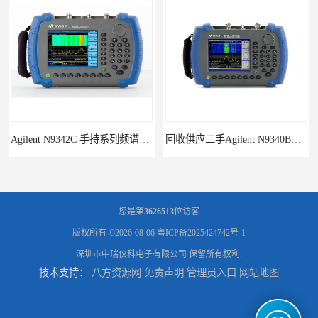
Agilent N9342C 手持系列频谱分析仪
回收供应二手Agilent N9340B手持式系列频谱分析仪
您是第
3626513
位访客
版权所有 ©2026-08-06
粤ICP备2025424742号-1
深圳市中瑞仪科电子有限公司
保留所有权利.
技术支持：
八方资源网
免责声明
管理员入口
网站地图