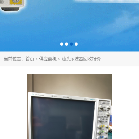
泰克示波器
电池测试仪
数字源表
函数信号发生器
功率计
校准件
校准仪
阻抗分析仪
当前位置：
首页
>
供应商机
> 汕头示波器回收报价
音频分析仪
耦合板