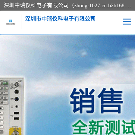
深圳中瑞仪科电子有限公司（zhongr1027.cn.b2b168.com）主要从事回收二手仪器，工厂仪器，回收示波器，KeysightE4980A，FLUKE754，MT8852B，IFR3920，Agilent N4010A，MT8852B等业务，全国统一热线：13570873835。深圳中瑞仪科电子有限公司整批或单出，专业评估高价回收工厂闲置仪器。
深圳市中瑞仪科电子有限公司
示波器
测试仪
其他仪器仪表
信号发生器
电阻-功率计
频谱分析仪
万用表
综合测试仪
蓝牙测试仪
网络分析仪
过程校验仪
电桥测试仪