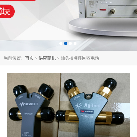
泰克示波器
电池测试仪
数字源表
函数信号发生器
功率计
校准件
校准仪
阻抗分析仪
当前位置：
首页
>
供应商机
> 汕头校准件回收电话
音频分析仪
耦合板