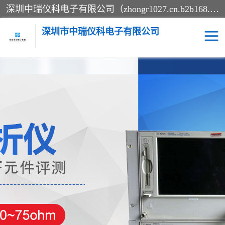
深圳中瑞仪科电子有限公司（zhongr1027.cn.b2b168.com）主要从事回收二手仪器，工厂仪器，回收示波器，KeysightE4980A，FLUKE754，MT8852B，IFR3920，Agilent N4010A，MT8852B等业务，全国统一热线：13570873835。深圳中瑞仪科电子有限公司整批或单出，专业评估高价回收工厂闲置仪器。
深圳市中瑞仪科电子有限公司
示波器
测试仪
其他仪器仪表
信号发生器
电阻-功率计
频谱分析仪
万用表
综合测试仪
蓝牙测试仪
网络分析仪
过程校验仪
电桥测试仪