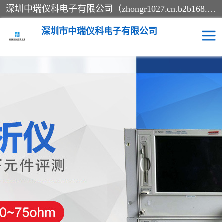
深圳中瑞仪科电子有限公司（zhongr1027.cn.b2b168.com）主要从事回收二手仪器，工厂仪器，回收示波器，KeysightE4980A，FLUKE754，MT8852B，IFR3920，Agilent N4010A，MT8852B等业务，全国统一热线：13570873835。深圳中瑞仪科电子有限公司整批或单出，专业评估高价回收工厂闲置仪器。
深圳市中瑞仪科电子有限公司
示波器
测试仪
其他仪器仪表
信号发生器
电阻-功率计
频谱分析仪
万用表
综合测试仪
蓝牙测试仪
网络分析仪
过程校验仪
电桥测试仪