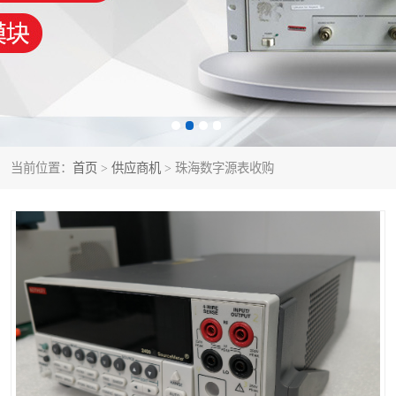
泰克示波器
电池测试仪
数字源表
函数信号发生器
功率计
校准件
校准仪
阻抗分析仪
当前位置：
首页
>
供应商机
> 珠海数字源表收购
音频分析仪
耦合板