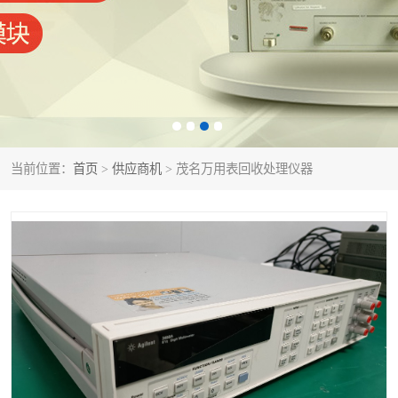
泰克示波器
电池测试仪
数字源表
函数信号发生器
功率计
校准件
校准仪
阻抗分析仪
当前位置：
首页
>
供应商机
> 茂名万用表回收处理仪器
音频分析仪
耦合板