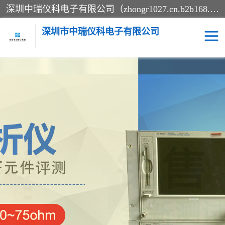
深圳中瑞仪科电子有限公司（zhongr1027.cn.b2b168.com）主要从事回收二手仪器，工厂仪器，回收示波器，KeysightE4980A，FLUKE754，MT8852B，IFR3920，Agilent N4010A，MT8852B等业务，全国统一热线：13570873835。深圳中瑞仪科电子有限公司整批或单出，专业评估高价回收工厂闲置仪器。
深圳市中瑞仪科电子有限公司
示波器
测试仪
其他仪器仪表
信号发生器
电阻-功率计
频谱分析仪
万用表
综合测试仪
蓝牙测试仪
网络分析仪
过程校验仪
电桥测试仪