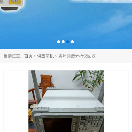
泰克示波器
电池测试仪
数字源表
函数信号发生器
功率计
校准件
校准仪
阻抗分析仪
当前位置：
首页
>
供应商机
> 惠州频谱分析仪回收
音频分析仪
耦合板