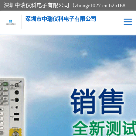
深圳中瑞仪科电子有限公司（zhongr1027.cn.b2b168.com）主要从事回收二手仪器，工厂仪器，回收示波器，KeysightE4980A，FLUKE754，MT8852B，IFR3920，Agilent N4010A，MT8852B等业务，全国统一热线：13570873835。深圳中瑞仪科电子有限公司整批或单出，专业评估高价回收工厂闲置仪器。
深圳市中瑞仪科电子有限公司
示波器
测试仪
其他仪器仪表
信号发生器
电阻-功率计
频谱分析仪
万用表
综合测试仪
蓝牙测试仪
网络分析仪
过程校验仪
电桥测试仪