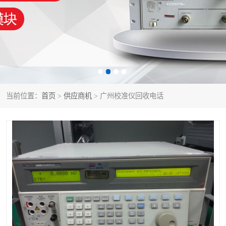
泰克示波器
电池测试仪
数字源表
函数信号发生器
功率计
校准件
校准仪
阻抗分析仪
当前位置：
首页
>
供应商机
> 广州校准仪回收电话
音频分析仪
耦合板