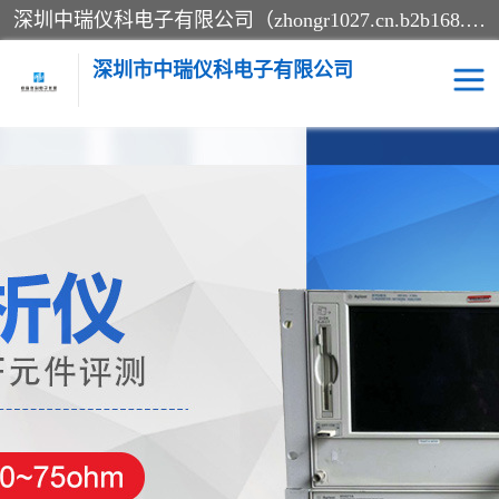
深圳中瑞仪科电子有限公司（zhongr1027.cn.b2b168.com）主要从事回收二手仪器，工厂仪器，回收示波器，KeysightE4980A，FLUKE754，MT8852B，IFR3920，Agilent N4010A，MT8852B等业务，全国统一热线：13570873835。深圳中瑞仪科电子有限公司整批或单出，专业评估高价回收工厂闲置仪器。
深圳市中瑞仪科电子有限公司
示波器
测试仪
其他仪器仪表
信号发生器
电阻-功率计
频谱分析仪
万用表
综合测试仪
蓝牙测试仪
网络分析仪
过程校验仪
电桥测试仪