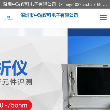
深圳中瑞仪科电子有限公司（zhongr1027.cn.b2b168.com）主要从事回收二手仪器，工厂仪器，回收示波器，KeysightE4980A，FLUKE754，MT8852B，IFR3920，Agilent N4010A，MT8852B等业务，全国统一热线：13570873835。深圳中瑞仪科电子有限公司整批或单出，专业评估高价回收工厂闲置仪器。
深圳市中瑞仪科电子有限公司
示波器
测试仪
其他仪器仪表
信号发生器
电阻-功率计
频谱分析仪
万用表
综合测试仪
蓝牙测试仪
网络分析仪
过程校验仪
电桥测试仪