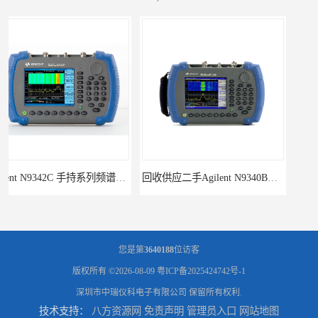
回收供应二手Agilent N9340B手持式系列频谱分析仪
诚信供应二手Agilent N9030A 系列频谱分析仪
您是第
3640188
位访客
版权所有 ©2026-08-09
粤ICP备2025424742号-1
深圳市中瑞仪科电子有限公司
保留所有权利.
技术支持：
八方资源网
免责声明
管理员入口
网站地图