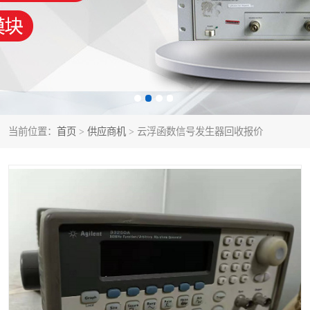
泰克示波器
电池测试仪
数字源表
函数信号发生器
功率计
校准件
校准仪
阻抗分析仪
当前位置：
首页
>
供应商机
> 云浮函数信号发生器回收报价
音频分析仪
耦合板