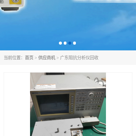
泰克示波器
电池测试仪
数字源表
函数信号发生器
功率计
校准件
校准仪
阻抗分析仪
当前位置：
首页
>
供应商机
> 广东阻抗分析仪回收
音频分析仪
耦合板