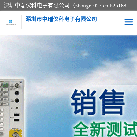
深圳中瑞仪科电子有限公司（zhongr1027.cn.b2b168.com）主要从事回收二手仪器，工厂仪器，回收示波器，KeysightE4980A，FLUKE754，MT8852B，IFR3920，Agilent N4010A，MT8852B等业务，全国统一热线：13570873835。深圳中瑞仪科电子有限公司整批或单出，专业评估高价回收工厂闲置仪器。
深圳市中瑞仪科电子有限公司
示波器
测试仪
其他仪器仪表
信号发生器
电阻-功率计
频谱分析仪
万用表
综合测试仪
蓝牙测试仪
网络分析仪
过程校验仪
电桥测试仪