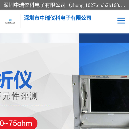
深圳中瑞仪科电子有限公司（zhongr1027.cn.b2b168.com）主要从事回收二手仪器，工厂仪器，回收示波器，KeysightE4980A，FLUKE754，MT8852B，IFR3920，Agilent N4010A，MT8852B等业务，全国统一热线：13570873835。深圳中瑞仪科电子有限公司整批或单出，专业评估高价回收工厂闲置仪器。
深圳市中瑞仪科电子有限公司
示波器
测试仪
其他仪器仪表
信号发生器
电阻-功率计
频谱分析仪
万用表
综合测试仪
蓝牙测试仪
网络分析仪
过程校验仪
电桥测试仪