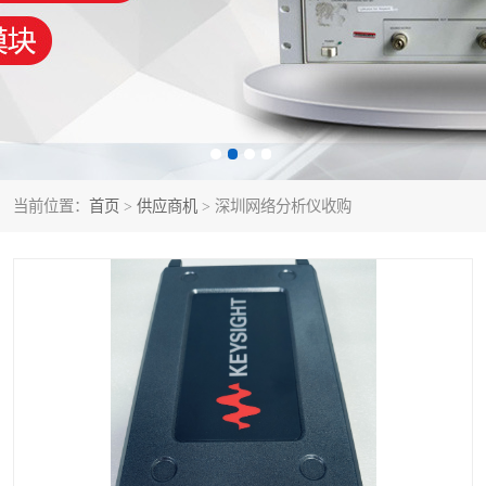
泰克示波器
电池测试仪
数字源表
函数信号发生器
功率计
校准件
校准仪
阻抗分析仪
当前位置：
首页
>
供应商机
> 深圳网络分析仪收购
音频分析仪
耦合板