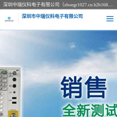
深圳中瑞仪科电子有限公司（zhongr1027.cn.b2b168.com）主要从事回收二手仪器，工厂仪器，回收示波器，KeysightE4980A，FLUKE754，MT8852B，IFR3920，Agilent N4010A，MT8852B等业务，全国统一热线：13570873835。深圳中瑞仪科电子有限公司整批或单出，专业评估高价回收工厂闲置仪器。
深圳市中瑞仪科电子有限公司
示波器
测试仪
其他仪器仪表
信号发生器
电阻-功率计
频谱分析仪
万用表
综合测试仪
蓝牙测试仪
网络分析仪
过程校验仪
电桥测试仪