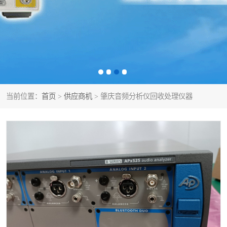
泰克示波器
电池测试仪
数字源表
函数信号发生器
功率计
校准件
校准仪
阻抗分析仪
当前位置：
首页
>
供应商机
> 肇庆音频分析仪回收处理仪器
音频分析仪
耦合板