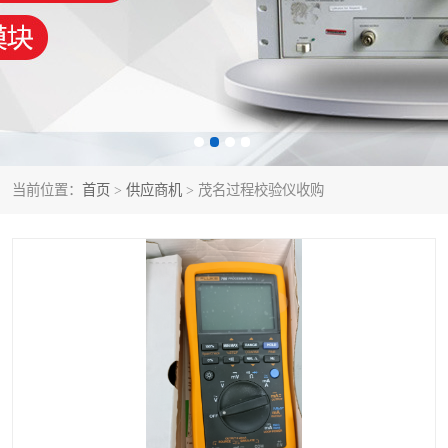
泰克示波器
电池测试仪
数字源表
函数信号发生器
功率计
校准件
校准仪
阻抗分析仪
当前位置：
首页
>
供应商机
> 茂名过程校验仪收购
音频分析仪
耦合板