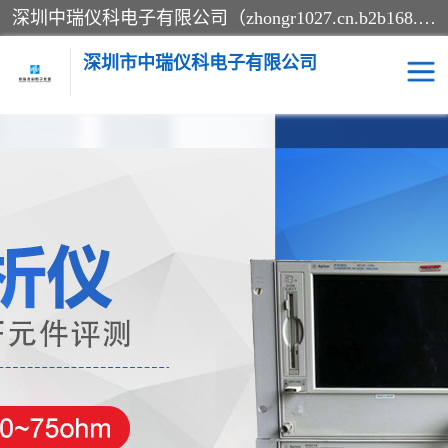
深圳中瑞仪科电子有限公司（zhongr1027.cn.b2b168.com）主要从事回收二手仪器，工厂仪器，回收示波器，KeysightE4980A，FLUKE754，MT8852B，IFR3920，Agilent N4010A，MT8852B等业务，全国统一热线：13570873835。深圳中瑞仪科电子有限公司整批或单出，专业评估高价回收工厂闲置仪器。
深圳市中瑞仪科电子有限公司
示波器
测试仪
其他仪器仪表
信号发生器
电阻-功率计
频谱分析仪
万用表
综合测试仪
蓝牙测试仪
网络分析仪
过程校验仪
电桥测试仪