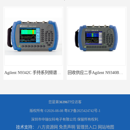
回收供应二手Agilent N9340B手持式系列频谱分析仪
诚信供应二手Agilent N9030A 系列频谱分析仪
您是第
3639677
位访客
版权所有 ©2026-08-08
粤ICP备2025424742号-1
深圳市中瑞仪科电子有限公司
保留所有权利.
技术支持：
八方资源网
免责声明
管理员入口
网站地图