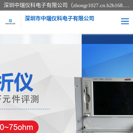
深圳中瑞仪科电子有限公司（zhongr1027.cn.b2b168.com）主要从事回收二手仪器，工厂仪器，回收示波器，KeysightE4980A，FLUKE754，MT8852B，IFR3920，Agilent N4010A，MT8852B等业务，全国统一热线：13570873835。深圳中瑞仪科电子有限公司整批或单出，专业评估高价回收工厂闲置仪器。
深圳市中瑞仪科电子有限公司
示波器
测试仪
其他仪器仪表
信号发生器
电阻-功率计
频谱分析仪
万用表
综合测试仪
蓝牙测试仪
网络分析仪
过程校验仪
电桥测试仪