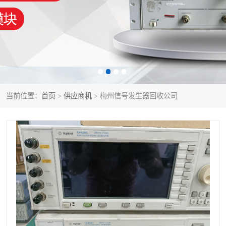
泰克示波器
电池测试仪
数字源表
函数信号发生器
功率计
校准件
校准仪
阻抗分析仪
当前位置：
首页
>
供应商机
> 梅州信号发生器回收公司
音频分析仪
耦合板