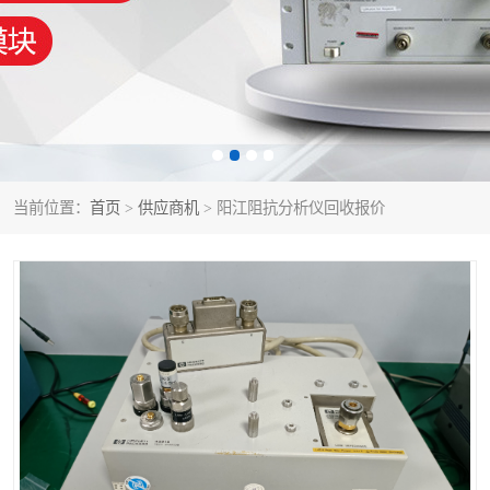
泰克示波器
电池测试仪
数字源表
函数信号发生器
功率计
校准件
校准仪
阻抗分析仪
当前位置：
首页
>
供应商机
> 阳江阻抗分析仪回收报价
音频分析仪
耦合板