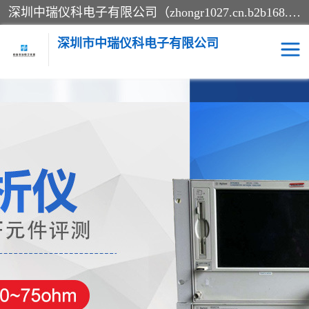
深圳中瑞仪科电子有限公司（zhongr1027.cn.b2b168.com）主要从事回收二手仪器，工厂仪器，回收示波器，KeysightE4980A，FLUKE754，MT8852B，IFR3920，Agilent N4010A，MT8852B等业务，全国统一热线：13570873835。深圳中瑞仪科电子有限公司整批或单出，专业评估高价回收工厂闲置仪器。
深圳市中瑞仪科电子有限公司
示波器
测试仪
其他仪器仪表
信号发生器
电阻-功率计
频谱分析仪
万用表
综合测试仪
蓝牙测试仪
网络分析仪
过程校验仪
电桥测试仪