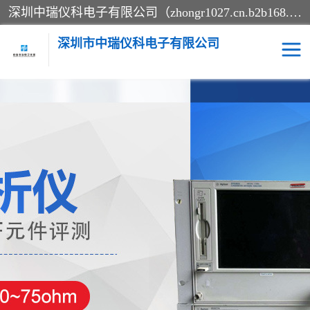
深圳中瑞仪科电子有限公司（zhongr1027.cn.b2b168.com）主要从事回收二手仪器，工厂仪器，回收示波器，KeysightE4980A，FLUKE754，MT8852B，IFR3920，Agilent N4010A，MT8852B等业务，全国统一热线：13570873835。深圳中瑞仪科电子有限公司整批或单出，专业评估高价回收工厂闲置仪器。
深圳市中瑞仪科电子有限公司
示波器
测试仪
其他仪器仪表
信号发生器
电阻-功率计
频谱分析仪
万用表
综合测试仪
蓝牙测试仪
网络分析仪
过程校验仪
电桥测试仪