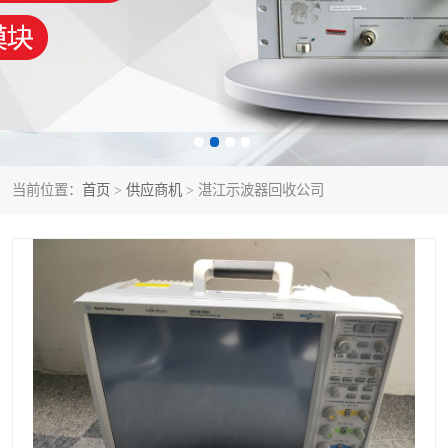
泰克示波器
电池测试仪
数字源表
函数信号发生器
功率计
校准件
校准仪
阻抗分析仪
当前位置：
首页
>
供应商机
> 湛江示波器回收公司
音频分析仪
耦合板