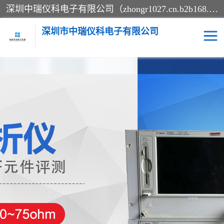
深圳中瑞仪科电子有限公司（zhongr1027.cn.b2b168.com）主要从事回收二手仪器，工厂仪器，回收示波器，KeysightE4980A，FLUKE754，MT8852B，IFR3920，Agilent N4010A，MT8852B等业务，全国统一热线：13570873835。深圳中瑞仪科电子有限公司整批或单出，专业评估高价回收工厂闲置仪器。
深圳市中瑞仪科电子有限公司
示波器
测试仪
其他仪器仪表
信号发生器
电阻-功率计
频谱分析仪
万用表
综合测试仪
蓝牙测试仪
网络分析仪
过程校验仪
电桥测试仪