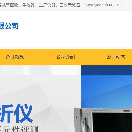
深圳中瑞仪科电子有限公司（zhongr1027.cn.b2b168.com）主要从事回收二手仪器，工厂仪器，回收示波器，KeysightE4980A，FLUKE754，MT8852B，IFR3920，Agilent N4010A，MT8852B等业务，全国统一热线：13570873835。深圳中瑞仪科电子有限公司整批或单出，专业评估高价回收工厂闲置仪器。
限公司
企业视频
公司介绍
公司动态