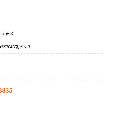
市宝安区
E9304A功率探头
3835