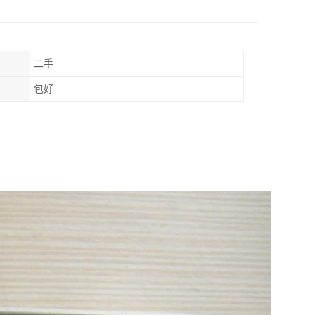
二手
包好