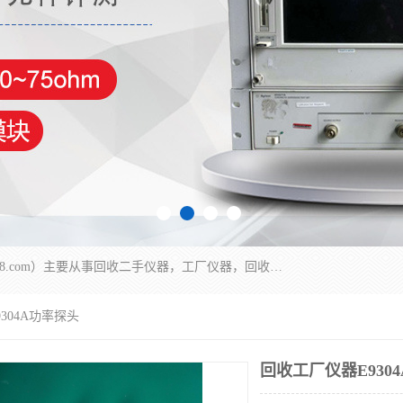
深圳中瑞仪科电子有限公司（zhongr1027.cn.b2b168.com）主要从事回收二手仪器，工厂仪器，回收示波器，KeysightE4980A，FLUKE754，MT8852B，IFR3920，Agilent N4010A，MT8852B等业务，全国统一热线：13570873835。深圳中瑞仪科电子有限公司整批或单出，专业评估高价回收工厂闲置仪器。
304A功率探头
回收工厂仪器E930