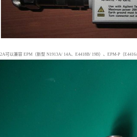
E4412A可以兼容 EPM（新型 N1913A/ 14A、E4418B/ 19B）、EPM-P（E44