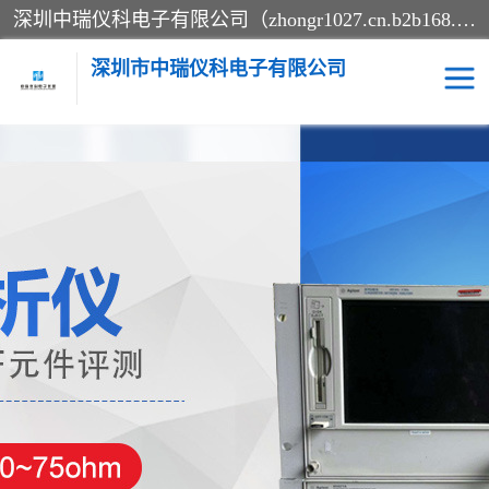
深圳中瑞仪科电子有限公司（zhongr1027.cn.b2b168.com）主要从事回收二手仪器，工厂仪器，回收示波器，KeysightE4980A，FLUKE754，MT8852B，IFR3920，Agilent N4010A，MT8852B等业务，全国统一热线：13570873835。深圳中瑞仪科电子有限公司整批或单出，专业评估高价回收工厂闲置仪器。
深圳市中瑞仪科电子有限公司
示波器
测试仪
其他仪器仪表
信号发生器
电阻-功率计
频谱分析仪
万用表
综合测试仪
蓝牙测试仪
网络分析仪
过程校验仪
电桥测试仪