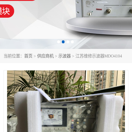
泰克示波器
电池测试仪
数字源表
函数信号发生器
功率计
校准件
校准仪
阻抗分析仪
当前位置：
首页
>
供应商机
>
示波器
> 江苏维修示波器MDO4104
音频分析仪
耦合板