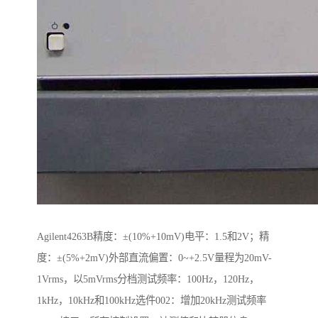
Agilent4263B精度：±(10%+10mV)电平：1.5和2V；精
度：±(5%+2mV)外部直流偏置：0~+2.5V量程为20mV-
1Vrms，以5mVrms分档测试频率：100Hz，120Hz，
1kHz，10kHz和100kHz选件002：增加20kHz测试频率