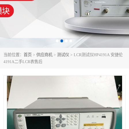
泰克示波器
电池测试仪
数字源表
函数信号发生器
功率计
校准件
校准仪
阻抗分析仪
当前位置：
首页
>
供应商机
>
测试仪
> LCR测试仪HP4191A 安捷伦
4191A二手LCR表售后
音频分析仪
耦合板