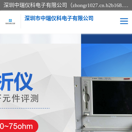
深圳中瑞仪科电子有限公司（zhongr1027.cn.b2b168.com）主要从事回收二手仪器，工厂仪器，回收示波器，KeysightE4980A，FLUKE754，MT8852B，IFR3920，Agilent N4010A，MT8852B等业务，全国统一热线：13570873835。深圳中瑞仪科电子有限公司整批或单出，专业评估高价回收工厂闲置仪器。
深圳市中瑞仪科电子有限公司
示波器
测试仪
其他仪器仪表
信号发生器
电阻-功率计
频谱分析仪
万用表
综合测试仪
蓝牙测试仪
网络分析仪
过程校验仪
电桥测试仪