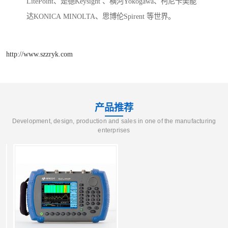
LitePoint、是德Keysight 、横河Yokogawa、柯尼卡美能
达KONICA MINOLTA、思博伦Spirent 等世界。
http://www.szzryk.com
产品推荐
Development, design, production and sales in one of the manufacturing
enterprises