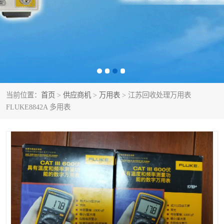
泰克示波器
电池测试仪
数字源表
函数信号发生器
功率计
校准件
校准仪
阻抗分析仪
当前位置：
首页
>
供应商机
>
万用表
> 江苏回收处理万用表
FLUKE8842A 多用表
音频分析仪
耦合板