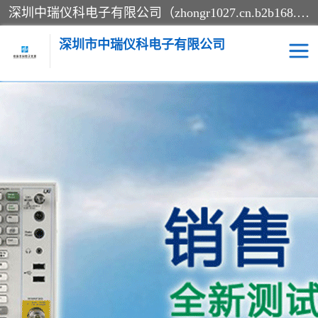
深圳中瑞仪科电子有限公司（zhongr1027.cn.b2b168.com）主要从事回收二手仪器，工厂仪器，回收示波器，KeysightE4980A，FLUKE754，MT8852B，IFR3920，Agilent N4010A，MT8852B等业务，全国统一热线：13570873835。深圳中瑞仪科电子有限公司整批或单出，专业评估高价回收工厂闲置仪器。
深圳市中瑞仪科电子有限公司
示波器
测试仪
其他仪器仪表
信号发生器
电阻-功率计
频谱分析仪
万用表
综合测试仪
蓝牙测试仪
网络分析仪
过程校验仪
电桥测试仪