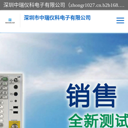
深圳中瑞仪科电子有限公司（zhongr1027.cn.b2b168.com）主要从事回收二手仪器，工厂仪器，回收示波器，KeysightE4980A，FLUKE754，MT8852B，IFR3920，Agilent N4010A，MT8852B等业务，全国统一热线：13570873835。深圳中瑞仪科电子有限公司整批或单出，专业评估高价回收工厂闲置仪器。
深圳市中瑞仪科电子有限公司
示波器
测试仪
其他仪器仪表
信号发生器
电阻-功率计
频谱分析仪
万用表
综合测试仪
蓝牙测试仪
网络分析仪
过程校验仪
电桥测试仪