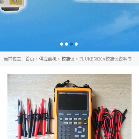
泰克示波器
电池测试仪
数字源表
函数信号发生器
功率计
校准件
校准仪
阻抗分析仪
当前位置：
首页
>
供应商机
>
校准仪
> FLUKE5820A校准仪说明书
音频分析仪
耦合板