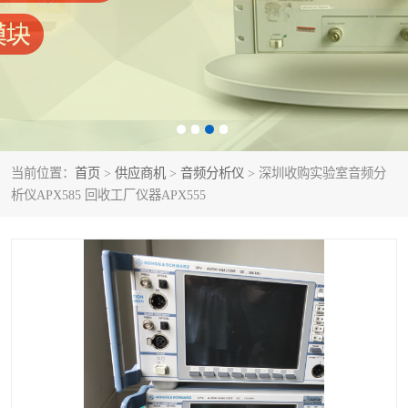
泰克示波器
电池测试仪
数字源表
函数信号发生器
功率计
校准件
校准仪
阻抗分析仪
当前位置：
首页
>
供应商机
>
音频分析仪
> 深圳收购实验室音频分
析仪APX585 回收工厂仪器APX555
音频分析仪
耦合板