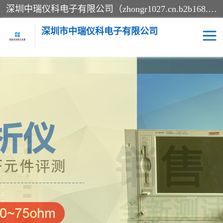
深圳中瑞仪科电子有限公司（zhongr1027.cn.b2b168.com）主要从事回收二手仪器，工厂仪器，回收示波器，KeysightE4980A，FLUKE754，MT8852B，IFR3920，Agilent N4010A，MT8852B等业务，全国统一热线：13570873835。深圳中瑞仪科电子有限公司整批或单出，专业评估高价回收工厂闲置仪器。
深圳市中瑞仪科电子有限公司
示波器
测试仪
其他仪器仪表
信号发生器
电阻-功率计
频谱分析仪
万用表
综合测试仪
蓝牙测试仪
网络分析仪
过程校验仪
电桥测试仪