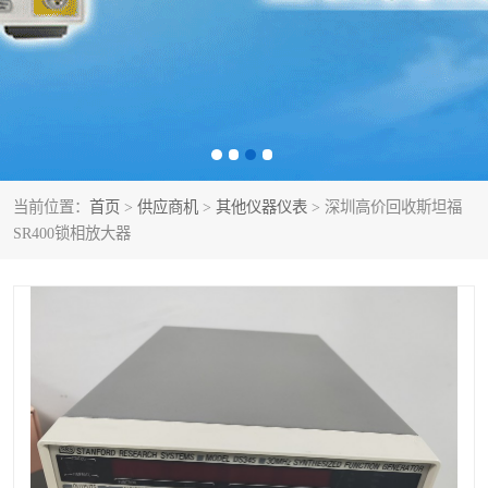
泰克示波器
电池测试仪
数字源表
函数信号发生器
功率计
校准件
校准仪
阻抗分析仪
当前位置：
首页
>
供应商机
>
其他仪器仪表
> 深圳高价回收斯坦福
SR400锁相放大器
音频分析仪
耦合板