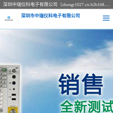
深圳中瑞仪科电子有限公司（zhongr1027.cn.b2b168.com）主要从事回收二手仪器，工厂仪器，回收示波器，KeysightE4980A，FLUKE754，MT8852B，IFR3920，Agilent N4010A，MT8852B等业务，全国统一热线：13570873835。深圳中瑞仪科电子有限公司整批或单出，专业评估高价回收工厂闲置仪器。
深圳市中瑞仪科电子有限公司
示波器
测试仪
其他仪器仪表
信号发生器
电阻-功率计
频谱分析仪
万用表
综合测试仪
蓝牙测试仪
网络分析仪
过程校验仪
电桥测试仪