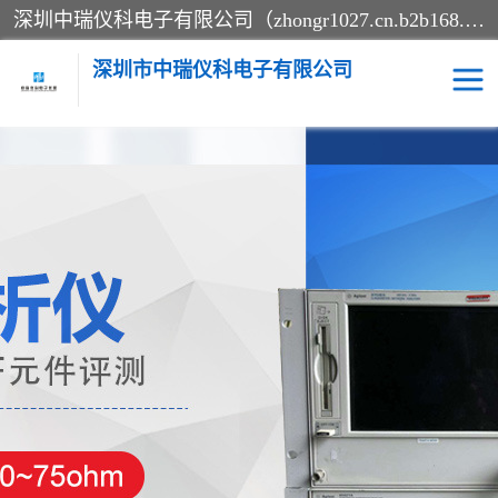
深圳中瑞仪科电子有限公司（zhongr1027.cn.b2b168.com）主要从事回收二手仪器，工厂仪器，回收示波器，KeysightE4980A，FLUKE754，MT8852B，IFR3920，Agilent N4010A，MT8852B等业务，全国统一热线：13570873835。深圳中瑞仪科电子有限公司整批或单出，专业评估高价回收工厂闲置仪器。
深圳市中瑞仪科电子有限公司
示波器
测试仪
其他仪器仪表
信号发生器
电阻-功率计
频谱分析仪
万用表
综合测试仪
蓝牙测试仪
网络分析仪
过程校验仪
电桥测试仪