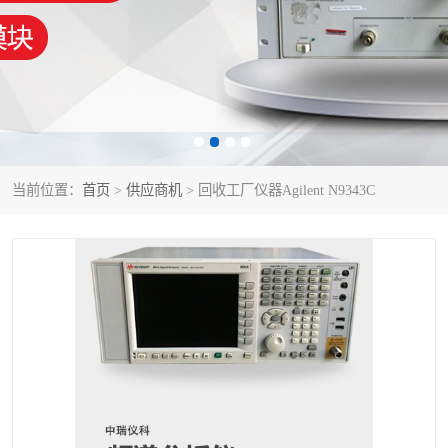
泰克示波器
电池测试仪
数字源表
函数信号发生器
功率计
校准件
校准仪
阻抗分析仪
当前位置：
首页
>
供应商机
> 回收工厂仪器Agilent N9343C
音频分析仪
耦合板