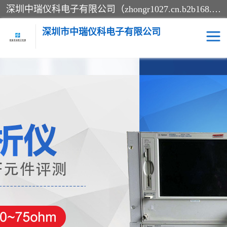
深圳中瑞仪科电子有限公司（zhongr1027.cn.b2b168.com）主要从事回收二手仪器，工厂仪器，回收示波器，KeysightE4980A，FLUKE754，MT8852B，IFR3920，Agilent N4010A，MT8852B等业务，全国统一热线：13570873835。深圳中瑞仪科电子有限公司整批或单出，专业评估高价回收工厂闲置仪器。
深圳市中瑞仪科电子有限公司
示波器
测试仪
其他仪器仪表
信号发生器
电阻-功率计
频谱分析仪
万用表
综合测试仪
蓝牙测试仪
网络分析仪
过程校验仪
电桥测试仪