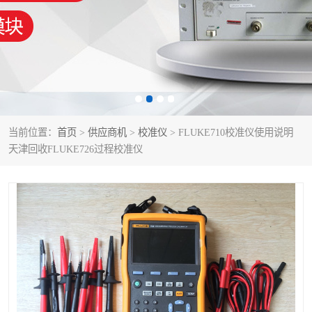
泰克示波器
电池测试仪
数字源表
函数信号发生器
功率计
校准件
校准仪
阻抗分析仪
当前位置：
首页
>
供应商机
>
校准仪
> FLUKE710校准仪使用说明
天津回收FLUKE726过程校准仪
音频分析仪
耦合板