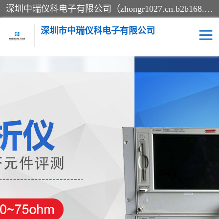
深圳中瑞仪科电子有限公司（zhongr1027.cn.b2b168.com）主要从事回收二手仪器，工厂仪器，回收示波器，KeysightE4980A，FLUKE754，MT8852B，IFR3920，Agilent N4010A，MT8852B等业务，全国统一热线：13570873835。深圳中瑞仪科电子有限公司整批或单出，专业评估高价回收工厂闲置仪器。
深圳市中瑞仪科电子有限公司
示波器
测试仪
其他仪器仪表
信号发生器
电阻-功率计
频谱分析仪
万用表
综合测试仪
蓝牙测试仪
网络分析仪
过程校验仪
电桥测试仪