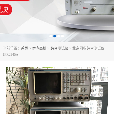
泰克示波器
电池测试仪
数字源表
函数信号发生器
功率计
校准件
校准仪
阻抗分析仪
当前位置：
首页
>
供应商机
>
综合测试仪
> 北京回收综合测试仪
IFR2945A
音频分析仪
耦合板