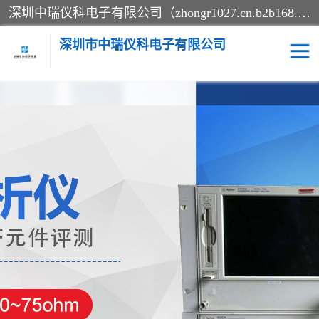
深圳中瑞仪科电子有限公司（zhongr1027.cn.b2b168.com）主要从事回收二手仪器，工厂仪器，回收示波器，KeysightE4980A，FLUKE754，MT8852B，IFR3920，Agilent N4010A，MT8852B等业务，全国统一热线：13570873835。深圳中瑞仪科电子有限公司整批或单出，专业评估高价回收工厂闲置仪器。
深圳市中瑞仪科电子有限公司
示波器
测试仪
其他仪器仪表
信号发生器
电阻-功率计
频谱分析仪
万用表
综合测试仪
蓝牙测试仪
网络分析仪
过程校验仪
电桥测试仪