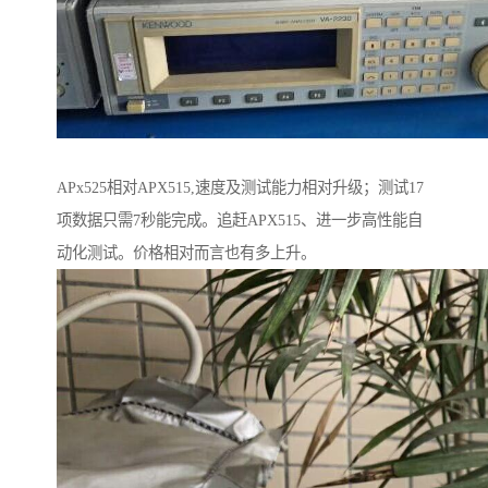
APx525相对APX515,速度及测试能力相对升级；测试17
项数据只需7秒能完成。追赶APX515、进一步高性能自
动化测试。价格相对而言也有多上升。