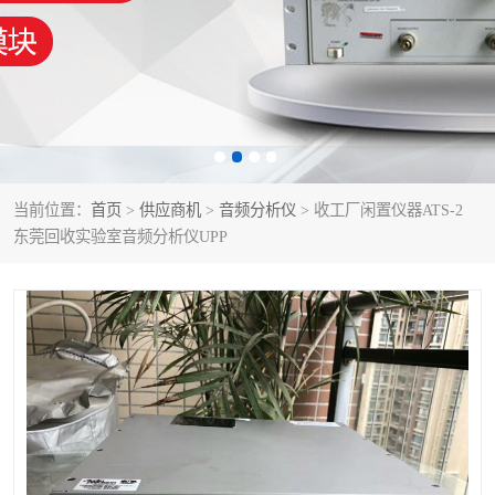
泰克示波器
电池测试仪
数字源表
函数信号发生器
功率计
校准件
校准仪
阻抗分析仪
当前位置：
首页
>
供应商机
>
音频分析仪
> 收工厂闲置仪器ATS-2
东莞回收实验室音频分析仪UPP
音频分析仪
耦合板