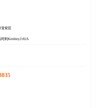
市宝安区
Keithley2182A
3835