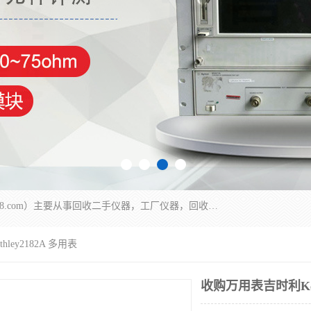
深圳中瑞仪科电子有限公司（zhongr1027.cn.b2b168.com）主要从事回收二手仪器，工厂仪器，回收示波器，KeysightE4980A，FLUKE754，MT8852B，IFR3920，Agilent N4010A，MT8852B等业务，全国统一热线：13570873835。深圳中瑞仪科电子有限公司整批或单出，专业评估高价回收工厂闲置仪器。
ley2182A 多用表
收购万用表吉时利Keit