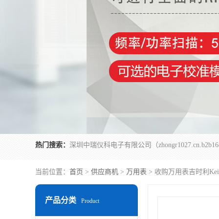
热门搜索：
当前位置：
首页
>
供应商机
>
万用表
> 收购万用表吉时利Keith
产品分类
Product