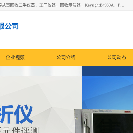
深圳中瑞仪科电子有限公司（zhongr1027.cn.b2b168.com）主要从事回收二手仪器，工厂仪器，回收示波器，KeysightE4980A，FLUKE754，MT8852B，IFR3920，Agilent N4010A，MT8852B等业务，全国统一热线：13570873835。深圳中瑞仪科电子有限公司整批或单出，专业评估高价回收工厂闲置仪器。
限公司
企业视频
公司介绍
公司动态