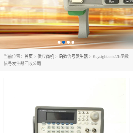
泰克示波器
电池测试仪
数字源表
函数信号发生器
功率计
校准件
校准仪
阻抗分析仪
当前位置：
首页
>
供应商机
>
函数信号发生器
> Keysight33522B函数
信号发生器回收公司
音频分析仪
耦合板