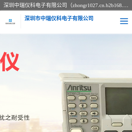
深圳中瑞仪科电子有限公司（zhongr1027.cn.b2b168.com）主要从事回收二手仪器，工厂仪器，回收示波器，KeysightE4980A，FLUKE754，MT8852B，IFR3920，Agilent N4010A，MT8852B等业务，全国统一热线：13570873835。深圳中瑞仪科电子有限公司整批或单出，专业评估高价回收工厂闲置仪器。
深圳市中瑞仪科电子有限公司
示波器
测试仪
其他仪器仪表
信号发生器
电阻-功率计
频谱分析仪
万用表
综合测试仪
蓝牙测试仪
网络分析仪
过程校验仪
电桥测试仪