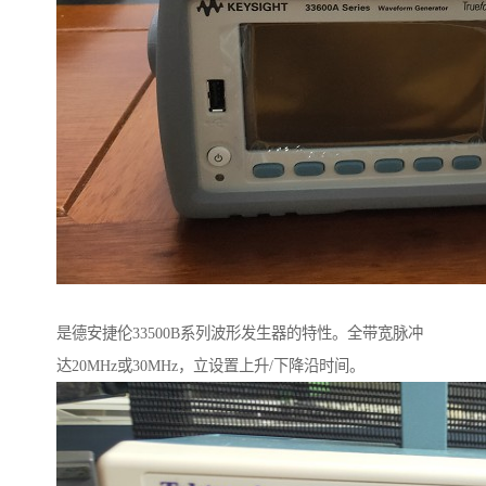
是德安捷伦33500B系列波形发生器的特性。全带宽脉冲
达20MHz或30MHz，立设置上升/下降沿时间。