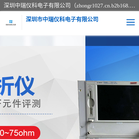
深圳中瑞仪科电子有限公司（zhongr1027.cn.b2b168.com）主要从事回收二手仪器，工厂仪器，回收示波器，KeysightE4980A，FLUKE754，MT8852B，IFR3920，Agilent N4010A，MT8852B等业务，全国统一热线：13570873835。深圳中瑞仪科电子有限公司整批或单出，专业评估高价回收工厂闲置仪器。
深圳市中瑞仪科电子有限公司
示波器
测试仪
其他仪器仪表
信号发生器
电阻-功率计
频谱分析仪
万用表
综合测试仪
蓝牙测试仪
网络分析仪
过程校验仪
电桥测试仪