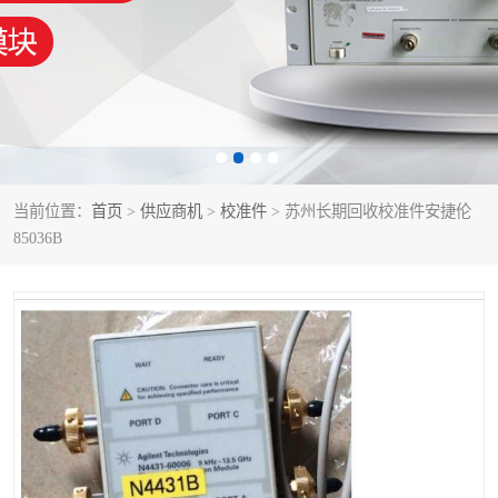
泰克示波器
电池测试仪
数字源表
函数信号发生器
功率计
校准件
校准仪
阻抗分析仪
当前位置：
首页
>
供应商机
>
校准件
> 苏州长期回收校准件安捷伦
85036B
音频分析仪
耦合板