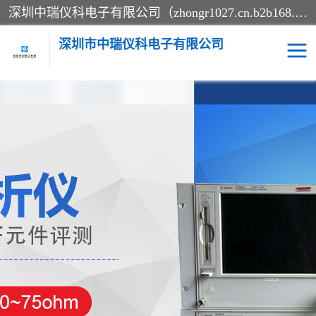
深圳中瑞仪科电子有限公司（zhongr1027.cn.b2b168.com）主要从事回收二手仪器，工厂仪器，回收示波器，KeysightE4980A，FLUKE754，MT8852B，IFR3920，Agilent N4010A，MT8852B等业务，全国统一热线：13570873835。深圳中瑞仪科电子有限公司整批或单出，专业评估高价回收工厂闲置仪器。
深圳市中瑞仪科电子有限公司
示波器
测试仪
其他仪器仪表
信号发生器
电阻-功率计
频谱分析仪
万用表
综合测试仪
蓝牙测试仪
网络分析仪
过程校验仪
电桥测试仪