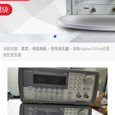
泰克示波器
电池测试仪
数字源表
函数信号发生器
功率计
校准件
校准仪
阻抗分析仪
当前位置：
首页
>
供应商机
>
信号发生器
> 销售Agilent33220A任意
波形发生器
音频分析仪
耦合板