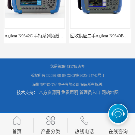
Agilent N9342C 手持系列频谱分析仪
回收供应二手Agilent N9340B手持式系列频谱分析仪
您是第
3644217
位访客
版权所有 ©2026-08-09
粤ICP备2025424742号-1
深圳市中瑞仪科电子有限公司
保留所有权利.
技术支持：
八方资源网
免责声明
管理员入口
网站地图
诚信供应二手Agilent N9030A 系列频谱分析仪
供应二手Agilent N9020A 系列皮肤偏向于
首页
产品分类
热线电话
在线咨询