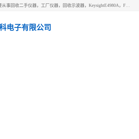
深圳中瑞仪科电子有限公司（zhongr1027.cn.b2b168.com）主要从事回收二手仪器，工厂仪器，回收示波器，KeysightE4980A，FLUKE754，MT8852B，IFR3920，Agilent N4010A，MT8852B等业务，全国统一热线：13570873835。深圳中瑞仪科电子有限公司整批或单出，专业评估高价回收工厂闲置仪器。
科电子有限公司