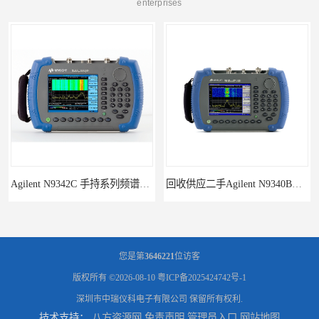
enterprises
频谱分析仪
回收供应二手Agilent N9340B手持式系列频谱分析仪
您是第
3646221
位访客
版权所有 ©2026-08-10
粤ICP备2025424742号-1
深圳市中瑞仪科电子有限公司
保留所有权利.
技术支持：
八方资源网
免责声明
管理员入口
网站地图