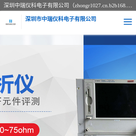
深圳中瑞仪科电子有限公司（zhongr1027.cn.b2b168.com）主要从事回收二手仪器，工厂仪器，回收示波器，KeysightE4980A，FLUKE754，MT8852B，IFR3920，Agilent N4010A，MT8852B等业务，全国统一热线：13570873835。深圳中瑞仪科电子有限公司整批或单出，专业评估高价回收工厂闲置仪器。
深圳市中瑞仪科电子有限公司
示波器
测试仪
其他仪器仪表
信号发生器
电阻-功率计
频谱分析仪
万用表
综合测试仪
蓝牙测试仪
网络分析仪
过程校验仪
电桥测试仪