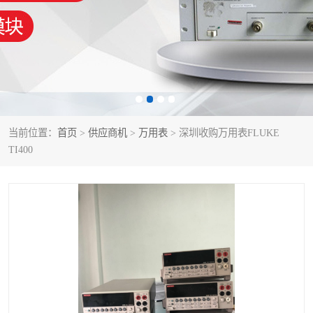
泰克示波器
电池测试仪
数字源表
函数信号发生器
功率计
校准件
校准仪
阻抗分析仪
当前位置：
首页
>
供应商机
>
万用表
> 深圳收购万用表FLUKE
TI400
音频分析仪
耦合板