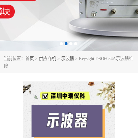
泰克示波器
电池测试仪
数字源表
函数信号发生器
功率计
校准件
校准仪
阻抗分析仪
当前位置：
首页
>
供应商机
>
示波器
> Keysight DSO6034A示波器维
修
音频分析仪
耦合板