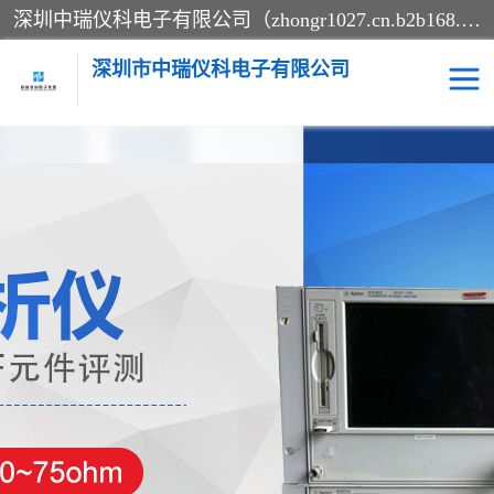
深圳中瑞仪科电子有限公司（zhongr1027.cn.b2b168.com）主要从事回收二手仪器，工厂仪器，回收示波器，KeysightE4980A，FLUKE754，MT8852B，IFR3920，Agilent N4010A，MT8852B等业务，全国统一热线：13570873835。深圳中瑞仪科电子有限公司整批或单出，专业评估高价回收工厂闲置仪器。
深圳市中瑞仪科电子有限公司
示波器
测试仪
其他仪器仪表
信号发生器
电阻-功率计
频谱分析仪
万用表
综合测试仪
蓝牙测试仪
网络分析仪
过程校验仪
电桥测试仪