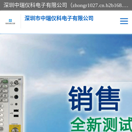
深圳中瑞仪科电子有限公司（zhongr1027.cn.b2b168.com）主要从事回收二手仪器，工厂仪器，回收示波器，KeysightE4980A，FLUKE754，MT8852B，IFR3920，Agilent N4010A，MT8852B等业务，全国统一热线：13570873835。深圳中瑞仪科电子有限公司整批或单出，专业评估高价回收工厂闲置仪器。
深圳市中瑞仪科电子有限公司
示波器
测试仪
其他仪器仪表
信号发生器
电阻-功率计
频谱分析仪
万用表
综合测试仪
蓝牙测试仪
网络分析仪
过程校验仪
电桥测试仪