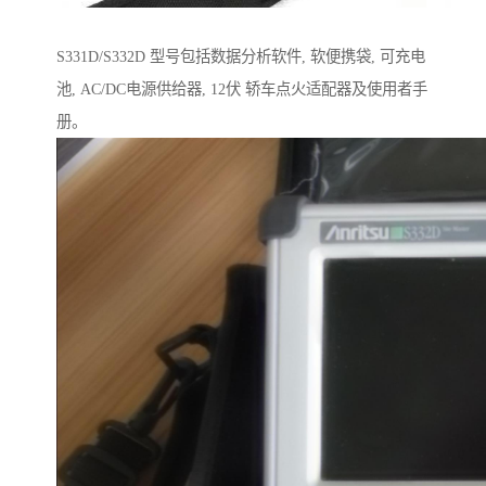
S331D/S332D 型号包括数据分析软件, 软便携袋, 可充电
池, AC/DC电源供给器, 12伏 轿车点火适配器及使用者手
册。