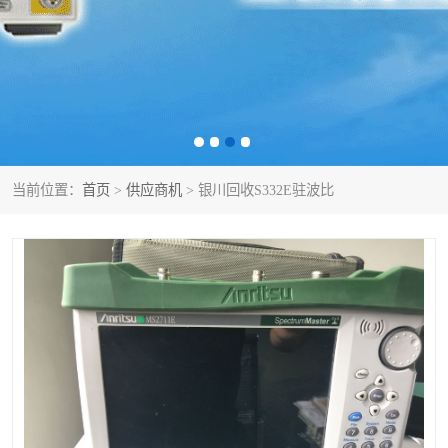
泰克示波器
电池测试仪
数字源表
函数信号发生器
功率计
校准件
校准仪
阻抗分析仪
当前位置：
首页
>
供应商机
> 银川回收S332E驻波比
音频分析仪
耦合板