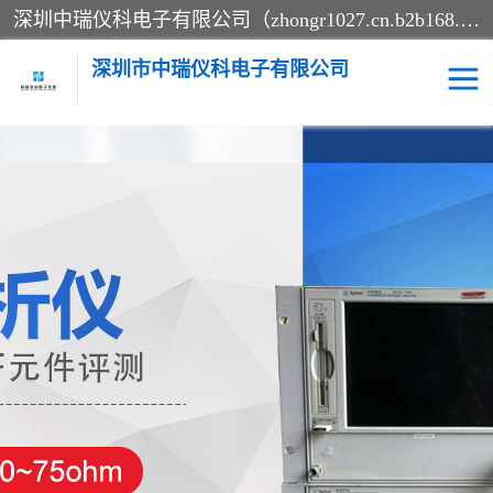
深圳中瑞仪科电子有限公司（zhongr1027.cn.b2b168.com）主要从事回收二手仪器，工厂仪器，回收示波器，KeysightE4980A，FLUKE754，MT8852B，IFR3920，Agilent N4010A，MT8852B等业务，全国统一热线：13570873835。深圳中瑞仪科电子有限公司整批或单出，专业评估高价回收工厂闲置仪器。
深圳市中瑞仪科电子有限公司
示波器
测试仪
其他仪器仪表
信号发生器
电阻-功率计
频谱分析仪
万用表
综合测试仪
蓝牙测试仪
网络分析仪
过程校验仪
电桥测试仪