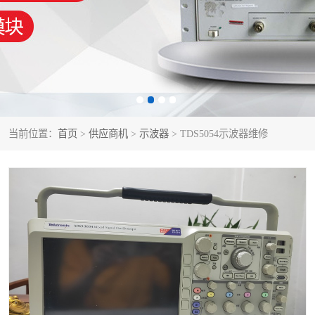
泰克示波器
电池测试仪
数字源表
函数信号发生器
功率计
校准件
校准仪
阻抗分析仪
当前位置：
首页
>
供应商机
>
示波器
> TDS5054示波器维修
音频分析仪
耦合板