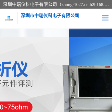
深圳中瑞仪科电子有限公司（zhongr1027.cn.b2b168.com）主要从事回收二手仪器，工厂仪器，回收示波器，KeysightE4980A，FLUKE754，MT8852B，IFR3920，Agilent N4010A，MT8852B等业务，全国统一热线：13570873835。深圳中瑞仪科电子有限公司整批或单出，专业评估高价回收工厂闲置仪器。
深圳市中瑞仪科电子有限公司
示波器
测试仪
其他仪器仪表
信号发生器
电阻-功率计
频谱分析仪
万用表
综合测试仪
蓝牙测试仪
网络分析仪
过程校验仪
电桥测试仪