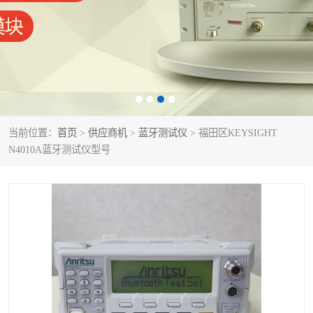
泰克示波器
电池测试仪
数字源表
函数信号发生器
功率计
校准件
校准仪
阻抗分析仪
当前位置：
首页
>
供应商机
>
蓝牙测试仪
> 福田区KEYSIGHT
N4010A蓝牙测试仪型号
音频分析仪
耦合板