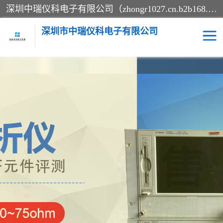
深圳中瑞仪科电子有限公司（zhongr1027.cn.b2b168.com）主要从事回收二手仪器，工厂仪器，回收示波器，KeysightE4980A，FLUKE754，MT8852B，IFR3920，Agilent N4010A，MT8852B等业务，全国统一热线：13570873835。深圳中瑞仪科电子有限公司整批或单出，专业评估高价回收工厂闲置仪器。
深圳市中瑞仪科电子有限公司
示波器
测试仪
其他仪器仪表
信号发生器
电阻-功率计
频谱分析仪
万用表
综合测试仪
蓝牙测试仪
网络分析仪
过程校验仪
电桥测试仪