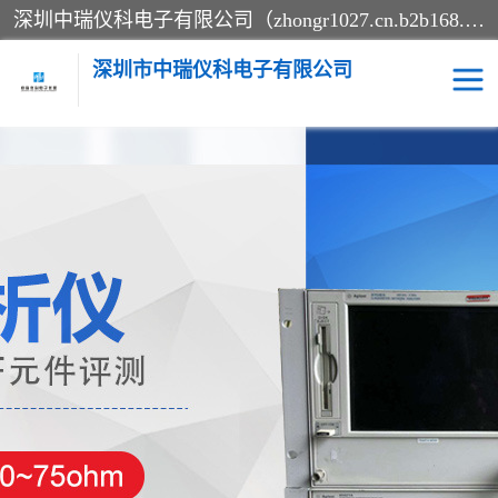
深圳中瑞仪科电子有限公司（zhongr1027.cn.b2b168.com）主要从事回收二手仪器，工厂仪器，回收示波器，KeysightE4980A，FLUKE754，MT8852B，IFR3920，Agilent N4010A，MT8852B等业务，全国统一热线：13570873835。深圳中瑞仪科电子有限公司整批或单出，专业评估高价回收工厂闲置仪器。
深圳市中瑞仪科电子有限公司
示波器
测试仪
其他仪器仪表
信号发生器
电阻-功率计
频谱分析仪
万用表
综合测试仪
蓝牙测试仪
网络分析仪
过程校验仪
电桥测试仪