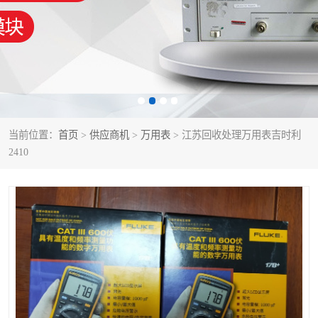
泰克示波器
电池测试仪
数字源表
函数信号发生器
功率计
校准件
校准仪
阻抗分析仪
当前位置：
首页
>
供应商机
>
万用表
> 江苏回收处理万用表吉时利
2410
音频分析仪
耦合板