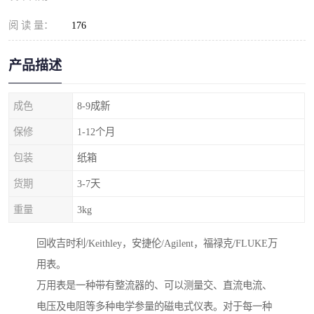
阅 读 量：
176
产品描述
成色
8-9成新
保修
1-12个月
包装
纸箱
货期
3-7天
重量
3kg
回收吉时利/Keithley，安捷伦/Agilent，福禄克/FLUKE万
用表。
万用表是一种带有整流器的、可以测量交、直流电流、
电压及电阻等多种电学参量的磁电式仪表。对于每一种