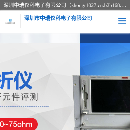
深圳中瑞仪科电子有限公司（zhongr1027.cn.b2b168.com）主要从事回收二手仪器，工厂仪器，回收示波器，KeysightE4980A，FLUKE754，MT8852B，IFR3920，Agilent N4010A，MT8852B等业务，全国统一热线：13570873835。深圳中瑞仪科电子有限公司整批或单出，专业评估高价回收工厂闲置仪器。
深圳市中瑞仪科电子有限公司
示波器
测试仪
其他仪器仪表
信号发生器
电阻-功率计
频谱分析仪
万用表
综合测试仪
蓝牙测试仪
网络分析仪
过程校验仪
电桥测试仪