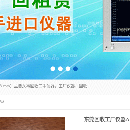
深圳中瑞仪科电子有限公司（zhongr1027.cn.b2b168.com）主要从事回收二手仪器，工厂仪器，回收示波器，KeysightE4980A，FLUKE754，MT8852B，IFR3920，Agilent N4010A，MT8852B等业务，全国统一热线：13570873835。深圳中瑞仪科电子有限公司整批或单出，专业评估高价回收工厂闲置仪器。
8A
东莞回收工厂仪器Agile