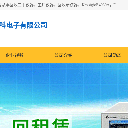
深圳中瑞仪科电子有限公司（zhongr1027.cn.b2b168.com）主要从事回收二手仪器，工厂仪器，回收示波器，KeysightE4980A，FLUKE754，MT8852B，IFR3920，Agilent N4010A，MT8852B等业务，全国统一热线：13570873835。深圳中瑞仪科电子有限公司整批或单出，专业评估高价回收工厂闲置仪器。
科电子有限公司
企业视频
公司介绍
公司动态