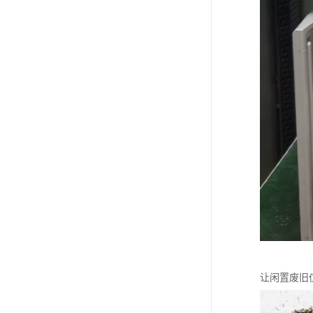
让闲置废旧